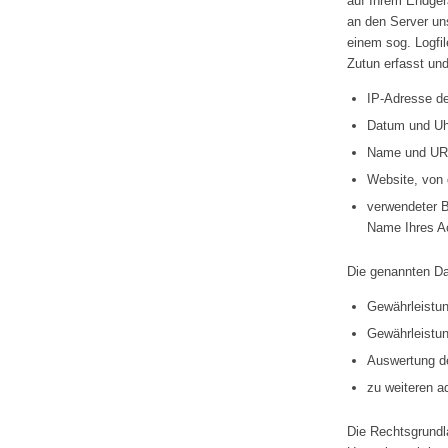
auf Ihrem Endge
an den Server un
einem sog. Logfi
Zutun erfasst und
IP-Adresse d
Datum und Uhr
Name und URL
Website, von d
verwendeter B
Name Ihres A
Die genannten Da
Gewährleistun
Gewährleistun
Auswertung de
zu weiteren a
Die Rechtsgrundla