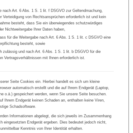
e nach Art. 6 Abs. 1 S. 1 lit. f DSGVO zur Geltendmachung,
 Verteidigung von Rechtsansprüchen erforderlich ist und kein
nahme besteht, dass Sie ein überwiegendes schutzwürdiges
der Nichtweitergabe Ihrer Daten haben,
dass für die Weitergabe nach Art. 6 Abs. 1 S. 1 lit. c DSGVO eine
erpflichtung besteht, sowie
h zulässig und nach Art. 6 Abs. 1 S. 1 lit. b DSGVO für die
 Vertragsverhältnissen mit Ihnen erforderlich ist.
serer Seite Cookies ein. Hierbei handelt es sich um kleine
Browser automatisch erstellt und die auf Ihrem Endgerät (Laptop,
ne o.ä.) gespeichert werden, wenn Sie unsere Seite besuchen.
auf Ihrem Endgerät keinen Schaden an, enthalten keine Viren,
nstige Schadsoftware.
rden Informationen abgelegt, die sich jeweils im Zusammenhang
ch eingesetzten Endgerät ergeben. Dies bedeutet jedoch nicht,
unmittelbar Kenntnis von Ihrer Identität erhalten.