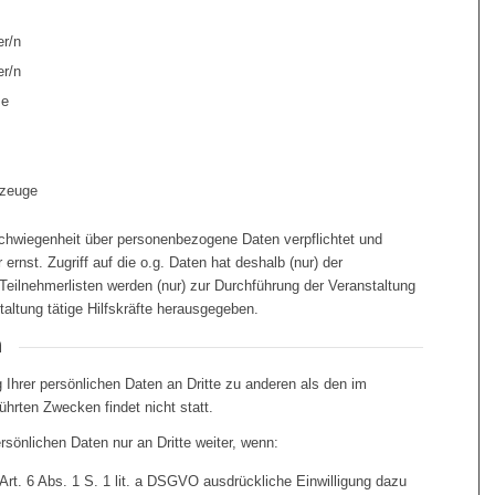
r/n
r/n
se
m
rzeuge
schwiegenheit über personenbezogene Daten verpflichtet und
ernst. Zugriff auf die o.g. Daten hat deshalb (nur) der
Teilnehmerlisten werden (nur) zur Durchführung der Veranstaltung
taltung tätige Hilfskräfte herausgegeben.
n
 Ihrer persönlichen Daten an Dritte zu anderen als den im
hrten Zwecken findet nicht statt.
rsönlichen Daten nur an Dritte weiter, wenn:
 Art. 6 Abs. 1 S. 1 lit. a DSGVO ausdrückliche Einwilligung dazu