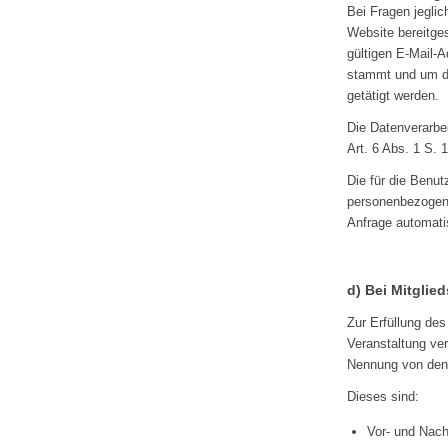
Bei Fragen jeglic
Website bereitge
gültigen E-Mail-A
stammt und um di
getätigt werden.
Die Datenverarbe
Art. 6 Abs. 1 S. 1
Die für die Benu
personenbezogene
Anfrage automati
d) Bei Mitglie
Zur Erfüllung de
Veranstaltung ve
Nennung von den 
Dieses sind:
Vor- und Nac