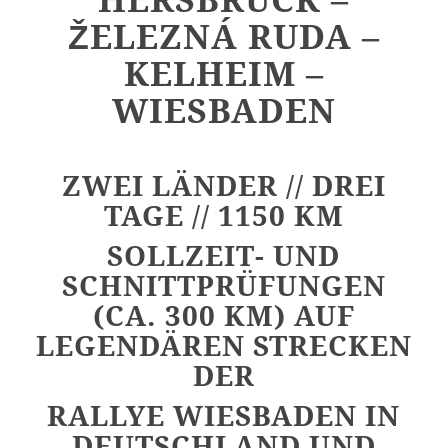
HERSBRUCK –
ŽELEZNÁ RUDA –
KELHEIM –
WIESBADEN
ZWEI LÄNDER //
DREI
TAGE
//
1150 KM
SOLLZEIT- UND
SCHNITTPRÜFUNGEN
(CA. 300 KM) AUF
LEGENDÄREN STRECKEN
DER
RALLYE WIESBADEN IN
DEUTSCHLAND UND